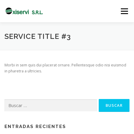
Saltar
al
Menú
contenido
SOBRE NOSOTROS
NOTICIAS
CONTACTENOS
SERVICE TITLE #3
GALERIA
TRABAJA CON NOSOTROS
INGRESAR
Morbi in sem quis dui placerat ornare. Pellentesque odio nisi euismod
in pharetra a ultricies.
Buscar:
ENTRADAS RECIENTES